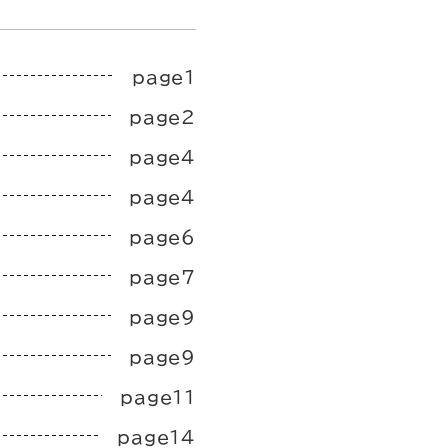
page1
page2
page4
page4
page6
page7
page9
page9
page11
page14