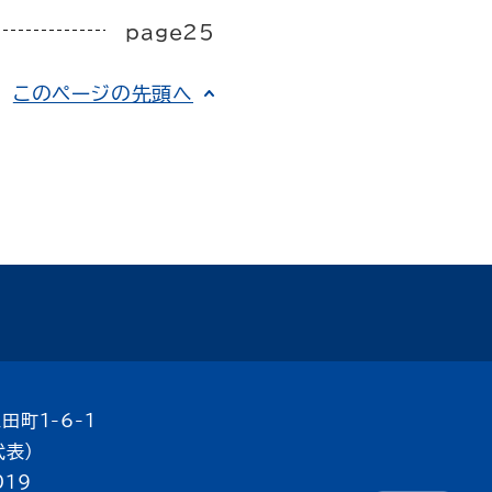
page25
このページの先頭へ
田町1-6-1
代表）
019