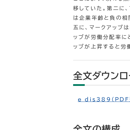
移していた。第二に
は企業年齢と負の相
五に、マークアップ
ップが労働分配率に
ップが上昇すると労
全文ダウンロ
e_dis389（PD
全文の構成