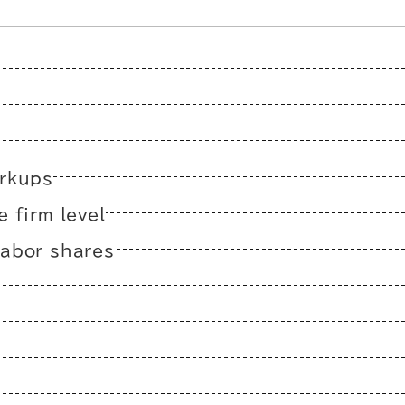
rkups
 firm level
abor shares