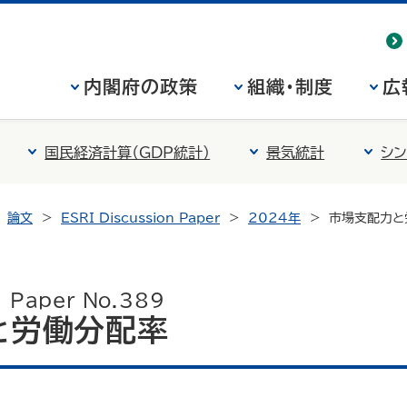
内閣府の政策
組織・制度
広
国民経済計算（GDP統計）
景気統計
シン
論文
ESRI Discussion Paper
2024年
市場支配力と
n Paper No.389
と労働分配率