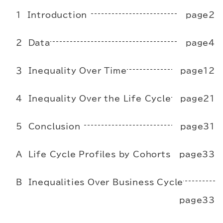
１ Introduction
page２
２ Data
page４
３ Inequality Over Time
page12
４ Inequality Over the Life Cycle
page21
5 Conclusion
page31
A Life Cycle Profiles by Cohorts
page33
B Inequalities Over Business Cycle
page33