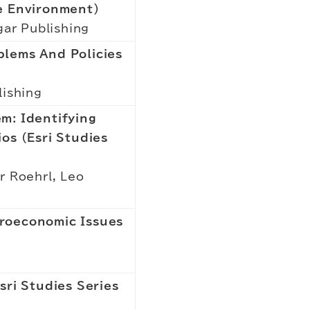
he Environment)
gar Publishing
blems And Policies
lishing
m: Identifying
os (Esri Studies
r Roehrl, Leo
croeconomic Issues
sri Studies Series