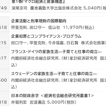
第1巻『マクロ経済と産業構造』
749
深尾京司 慶應義塾大学出版会株式会社 5,040円（税
企業活動と刑事規制の国際動向
518
甲斐克則、田口守一 信山社 11,970円（税込）
企業犯罪とコンプライアンス・プログラム
215
田口守一、甲斐克則、今井猛嘉、白石賢 株式会社商事法務
フランス・ドイツの家族生活—子育てと仕事の両立—
517
内閣府経済社会総合研究所、(財)家計経済研究所 国立印
込）
スウェーデンの家族生活—子育てと仕事の両立—
500
内閣府経済社会総合研究所、(財)家計経済研究所 国立印
込）
日本の財政赤字 ＜経済社会総合研究所叢書1＞
318
井堀利宏 岩波書店 5,000円（税別）