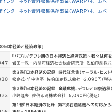
館インターネット資料収集保存事業（WARP）ホームペー
館インターネット資料収集保存事業（WARP）ホームペー
期の日本経済と経済政策」
『バブル/デフレ期の日本経済と経済政策～我々は何を
947
岩田一政＋内閣府経済社会総合研究所 佐伯印刷株式会
第３巻『日本経済の記録 時代証言集（オーラル・ヒストリ
930
松島茂・竹中治堅 佐伯印刷株式会社 6,090円（税込
第２巻『日本経済の記録 金融危機、デフレと回復過程（1
923
小峰隆夫 佐伯印刷株式会社 6,090円（税込）
第１巻『日本経済の記録 第２次石油危機への対応から
916
年代～1996年）』