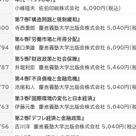
小峰隆夫 佐伯印刷株式会社 6,090円（税込）
第7巻『構造問題と規制緩和』
800
寺西重郎 慶應義塾大学出版会株式会社 5,040円（税
第6巻『労働市場と所得分配』
794
樋口美雄 慶應義塾大学出版会株式会社 6,090円（税
第5巻『財政政策と社会保障』
787
井堀利宏 慶應義塾大学出版会株式会社 5,460円（税
第4巻『不良債権と金融危機』
770
池尾和人 慶應義塾大学出版会株式会社 5,040円（税
第3巻『国際環境の変化と日本経済』
763
伊藤元重 慶應義塾大学出版会株式会社 5,040円（税
第2巻『デフレ経済と金融政策』
756
吉川洋 慶應義塾大学出版会株式会社 5,040円（税込