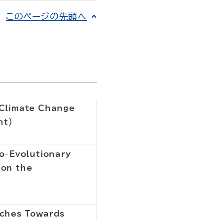
このページの先頭へ
 Climate Change
nt)
g
Co-Evolutionary
 on the
aches Towards