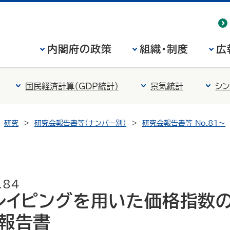
内閣府の政策
組織・制度
広
国民経済計算（GDP統計）
景気統計
シン
研究
研究会報告書等（ナンバー別）
研究会報告書等 No.81～
.84
クレイピングを用いた価格指数
」報告書