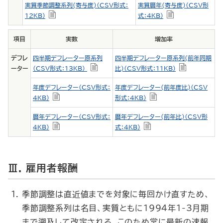
実質季節調整系列(寄与度)（CSV形式：
実質暦年(寄与度)（CSV形
12KB）
式：4KB）
項目
実数
増加率
デフレ
四半期デフレーター原系列
四半期デフレーター原系列(前年同期
ーター
（CSV形式：13KB）
比)（CSV形式：11KB）
年度デフレーター（CSV形式：
年度デフレーター(前年度比)（CSV
4KB）
形式：4KB）
暦年デフレーター（CSV形式：
暦年デフレーター(前年比)（CSV形
4KB）
式：4KB）
Ⅲ. 雇用者報酬
季節調整は直近値までを対象に毎回かけ直すため、
季節調整系列は名目、実質ともに1994年1-3月期
まで遡及して改定される。このため常に最新の速報