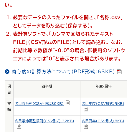
い。
必要なデータの入ったファイルを開き、「名称.csv」
としてデータを取り込む(保存する)。
表計算ソフトで、「カンマで区切られたテキスト
FILE」(CSV形式のFILE)として読み込む。 なお、
前期比等で数値が"-0.0"の場合、御使用のソフトウ
エアによっては"0"と表示される場合があります。
寄与度の計算方法について（PDF形式：63KB）
項
四半期
年度・暦年
目
実
名目原系列（CSV形式：30KB）
名目年度（CSV形式：9KB）
額
名目季節調整系列（CSV形式：32KB）
名目暦年（CSV形式：8KB）