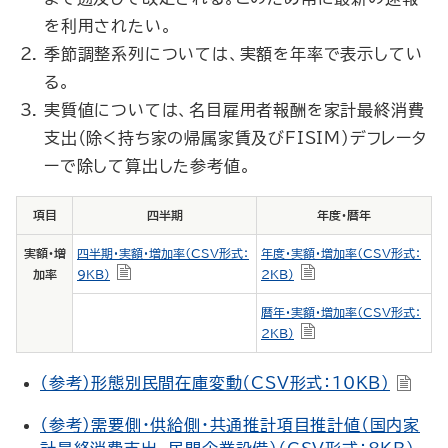
を利用されたい。
季節調整系列については、実額を年率で表示してい
る。
実質値については、名目雇用者報酬を家計最終消費
支出（除く持ち家の帰属家賃及びFISIM）デフレータ
ーで除して算出した参考値。
項目
四半期
年度・暦年
実額・増
四半期・実額・増加率（CSV形式：
年度・実額・増加率（CSV形式：
加率
9KB）
2KB）
暦年・実額・増加率（CSV形式：
2KB）
（参考）形態別民間在庫変動（CSV形式：10KB）
（参考）需要側・供給側・共通推計項目推計値（国内家