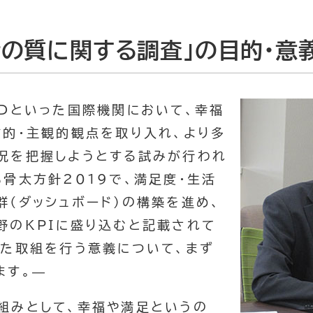
活の質に関する調査」の目的・意
CDといった国際機関において、幸福
質的・主観的観点を取り入れ、より多
況を把握しようとする試みが行われ
骨太方針2019で、満足度・生活
群（ダッシュボード）の構築を進め、
野のKPIに盛り込むと記載されて
した取組を行う意義について、まず
ます。—
枠組みとして、幸福や満足というの