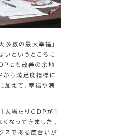
大多数の最大幸福」
ないというところに
DPにも改善の余地
Pから満足度指標に
に加えて、幸福や満
1人当たりGDPが1
なくなってきました。
ミクスである度合いが