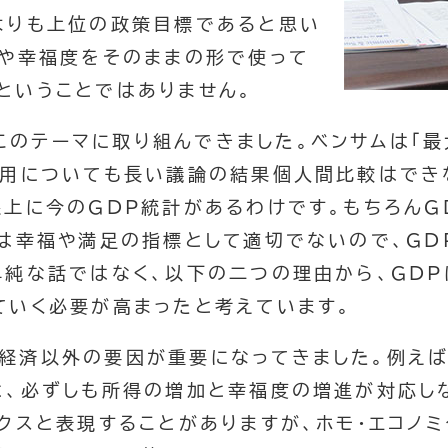
よりも上位の政策目標であると思い
度や幸福度をそのままの形で使って
ということではありません。
このテーマに取り組んできました。ベンサムは「最
効用についても長い議論の結果個人間比較はでき
線上に今のGDP統計があるわけです。もちろんG
Pは幸福や満足の指標として適切でないので、GD
単純な話ではなく、以下の二つの理由から、GDP
ていく必要が高まったと考えています。
、経済以外の要因が重要になってきました。例えば
と、必ずしも所得の増加と幸福度の増進が対応し
ミクスと表現することがありますが、ホモ・エコノ