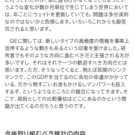
に行っていたのが、急に誰も行かなくなってしまうとい
うような変化が数か月単位で生じてしまう世界において
は、年ごとにウェイトを更新していても、問題は多分深刻
なのではないかと危惧します。いろいろこれからも御苦
労されると思います。
QEに関しては、新しいタイプの高頻度の情報を事実上
活用するような動きもあるという印象を受けました。研
究者でもそのような方向に進むべきだと主張される方が
多いですし、それはそれで一つの歓迎すべき方向だとは
思います。ただ、そうなってくると、例えば民間のシンク
タンクで、このGDPを当てるのに会社の命運がかかって
いる、だから物すごいお金もかけるしマンパワーも投入
するぞ、というようなところとの競合になってきます。そ
こで、政府としての比較優位はどこにあるのかという問
題が出てくるのだろうと思うのです。
今後取り組むべき推計の内容