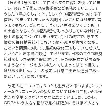
（塩路氏）研究者として自分もマクロ統計を使っていま
すし、最近は学術誌の編集委員なども務めています。そ
うした立場からしますと、もしマクロ経済統計に対する不
信感が広まってしまったら大変困ったことになります。言
うまでもなく、どんなにすばらしい理論をつくっても、そ
の土台となるマクロ経済統計がしっかりしていなければ、
砂上の楼閣になってしまいます。今回の改定で、厚生労
働省の毎月勤労統計において統計処理が適切でなかっ
たという問題に対して、最終的な修正をしていただいた
ということを本当に歓迎しております。日本のマクロ経済
統計を使った研究全般に対して、何か信用度が落ちるか
のようなイメージを広く持たれてしまってはその損失は
測りありません。今回の改定は非常に重要な進展であっ
たというように思います。
改定の柱については3つとも重要だと思いますが、リフ
ォームやリニューアルの扱いについては実は当初、それ程
大きな変更ではないのかなと思っていました。しかし、
GDPという大きな括りで見れば確かにそれほど大きな