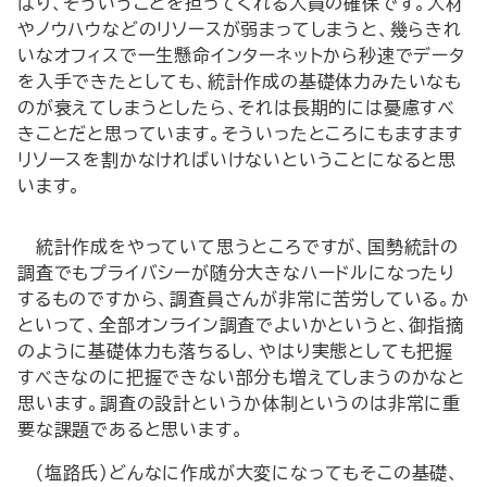
はり、そういうことを担ってくれる人員の確保です。人材
やノウハウなどのリソースが弱まってしまうと、幾らきれ
いなオフィスで一生懸命インターネットから秒速でデータ
を入手できたとしても、統計作成の基礎体力みたいなも
のが衰えてしまうとしたら、それは長期的には憂慮すべ
きことだと思っています。そういったところにもますます
リソースを割かなければいけないということになると思
います。
―統計作成をやっていて思うところですが、国勢統計の
調査でもプライバシーが随分大きなハードルになったり
するものですから、調査員さんが非常に苦労している。か
といって、全部オンライン調査でよいかというと、御指摘
のように基礎体力も落ちるし、やはり実態としても把握
すべきなのに把握できない部分も増えてしまうのかなと
思います。調査の設計というか体制というのは非常に重
要な課題であると思います。―
（塩路氏）どんなに作成が大変になってもそこの基礎、