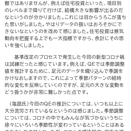
額ではありませんが、例えば住宅投資といった、項目別
のレベルまで降りて行けば、結構大きな影響が出るのだ
なというのが分かりました。これには目からうろこが落ち
た思いがしました。やはりデータの扱いはおろそかにで
きないなというのを改めて感じました。住宅投資は景気
動向を把握する上でも一大指標ですから、余計にその思
いを強くしました。
―基準改定のプロセスで発生した今回の新型コロナ禍
は試練だったと感じています。例えば、QEでは季節調整
値を推計するために、足元のデータを織り込んで季調を
かけなおしますので、これによって季節パターンの経時
的な変化を反映していくのですが、足元の大きな変動を
どう扱うかが非常に難しかった点です。―
（塩路氏）今回のQEの推計については、いつも以上に
大分苦労されているなというのは感じました。季節調整
については、コロナの中でもみんなが気づかないうちに
徐々にいろいろ季節性が変わっているということはある