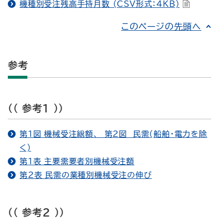
機種別受注残高手持月数 (CSV形式：4KB)
このページの先頭へ
参考
(( 参考1 ))
第1図 機械受注総額、 第2図 民需(船舶・電力を除
く)
第1表 主要需要者別機械受注額
第2表 民需の業種別機械受注の伸び
(( 参考2 ))