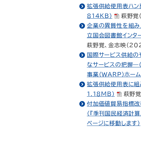
拡張供給使用表ハンド
814KB）
萩野覚（
企業の異質性を組み
立国会図書館インター
萩野覚、金志映（20
国際サービス供給の
なサービスの把握―（
事業（WARP）ホー
拡張供給使用表に組み
1.18MB）
萩野覚
付加価値貿易指標改
（『季刊国民経済計算
ページに移動します）