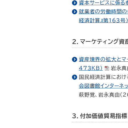
資本サービスに係る
就業者の労働時間の
経済計算』第163号）
2．マーケティング資
資産境界の拡大とマー
473KB）
岩永真
国民経済計算におけ
会図書館インターネッ
萩野覚、岩永真由（20
3．付加価値貿易指