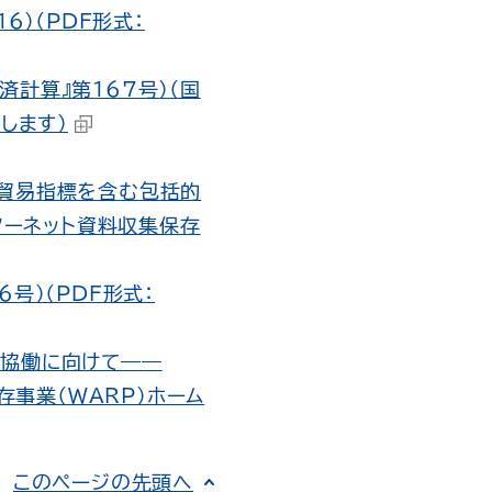
6）（PDF形式：
計算』第167号）（国
します）
値貿易指標を含む包括的
ターネット資料収集保存
号）（PDF形式：
の協働に向けて――
存事業（WARP）ホーム
このページの先頭へ