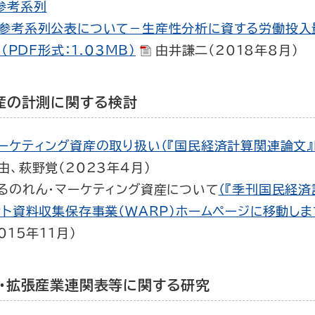
参考系列
参考系列公表について－生産性分析に資する労働投入
（PDF形式：1.03MB）
由井謙二（2018年8月）
産の計測に関する検討
ケティング資産の取り扱い（『国民経済計算関連論文』No
由、萩野覚（2023年4月）
るのれん・マーケティング資産について
（『季刊国民経済
ト資料収集保存事業（WARP）ホームページに移動しま
15年11月）
標・拡張産業連関表等に関する研究