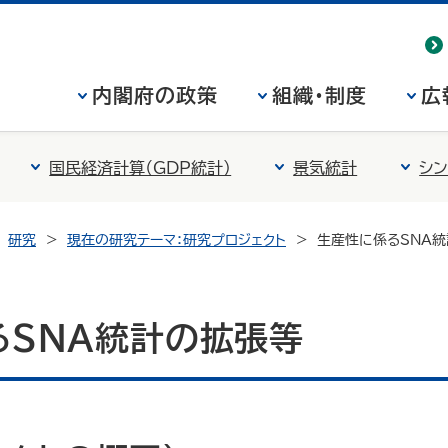
内閣府の政策
組織・制度
広
国民経済計算（GDP統計）
景気統計
シン
研究
現在の研究テーマ：研究プロジェクト
生産性に係るSNA
るSNA統計の拡張等