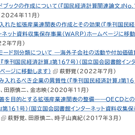
ブックの作成について（『国民経済計算関連論文』No.1
2024年11月）
入れた拡張産業連関表の作成とその効果（『季刊国民経済
ネット資料収集保存事業（WARP）ホームページに移動
22年7月）
モード別分類について ―海外子会社の活動や付加価
『季刊国民経済計算』第167号）（国立国会図書館イン
ムページに移動します）
萩野覚（2022年7月）
入れるべき企業の異質性（『季刊国民経済計算』第166
、田原慎二、金志映（2020年11月）
善を目的とする拡張産業連関表の整備――OECDと
』第161号）（国立国会図書館インターネット資料収集保
萩野覚、田原慎二、時子山真紀（2017年3月）