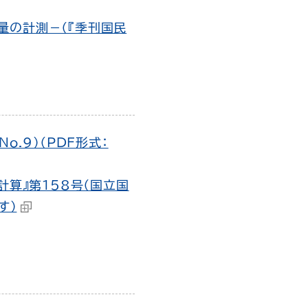
量の計測－（『季刊国民
.9）（PDF形式：
計算』第158号（国立国
す）