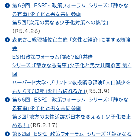
第69回 ESRI- 政策フォーラム シリーズ：「静かな
る有事」少子化と男女共同参画
第5回「次元の異なる少子化対策への挑戦」
（R5.4.26）
森まさこ総理補佐官主催 「女性と経済」に関する勉強
会
ESRI政策フォーラム（第67回）共催
シリーズ：「静かなる有事」少子化と男女共同参画 第4
回
ハーバード大学・ブリントン教授緊急講演「人口減少を
もたらす『規範』を打ち破れるか」
（R5.3.9）
第66回 ESRI- 政策フォーラム シリーズ：「静かな
る有事」少子化と男女共同参画
第3回「地方の女性活躍が日本を変える！少子化を止
める！」
（R5.2.17）
第62回 ESRI-政策フォーラム シリーズ：「静かなる