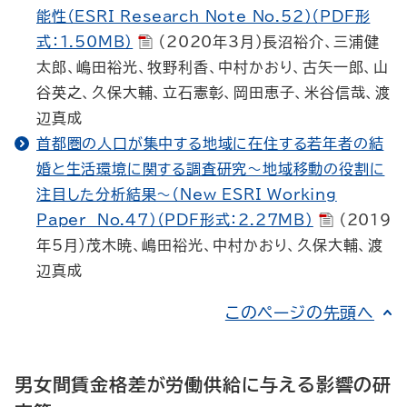
能性（ESRI Research Note No.52）（PDF形
式：1.50MB）
（2020年3月）長沼裕介、三浦健
太郎、嶋田裕光、牧野利香、中村かおり、古矢一郎、山
谷英之、久保大輔、立石憲彰、岡田恵子、米谷信哉、渡
辺真成
首都圏の人口が集中する地域に在住する若年者の結
婚と生活環境に関する調査研究～地域移動の役割に
注目した分析結果～（New ESRI Working
Paper No.47）（PDF形式：2.27MB）
（2019
年5月）茂木暁、嶋田裕光、中村かおり、久保大輔、渡
辺真成
このページの先頭へ
男女間賃金格差が労働供給に与える影響の研