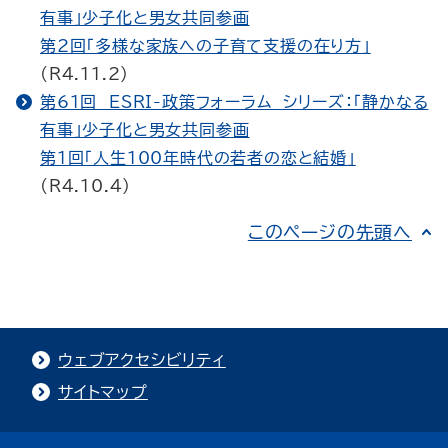
有事」少子化と男女共同参画
第2回「多様な家族への子育て支援の在り方」
(R4.11.2)
第61回 ESRI-政策フォーラム シリーズ：「静かなる
有事」少子化と男女共同参画
第1回「人生100年時代の若者の恋と結婚」
(R4.10.4)
このページの先頭へ
ウェブアクセシビリティ
サイトマップ