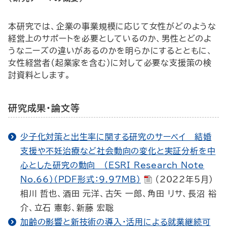
本研究では、企業の事業規模に応じて女性がどのような
経営上のサポートを必要としているのか、男性とどのよ
うなニーズの違いがあるのかを明らかにするとともに、
女性経営者（起業家を含む）に対して必要な支援策の検
討資料とします。
研究成果・論文等
少子化対策と出生率に関する研究のサーベイ―結婚
支援や不妊治療など社会動向の変化と実証分析を中
心とした研究の動向―（ESRI Research Note
No.66）（PDF形式：9.97MB）
（2022年5月）
相川 哲也、酒田 元洋、古矢 一郎、角田 リサ、長沼 裕
介、立石 憲彰、新藤 宏聡
加齢の影響と新技術の導入・活用による就業継続可