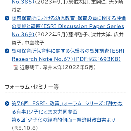
No.385）
（2023年9月）泉佑太朗、重岡仁、矢ヶ崎
将之
認可保育所における幼児教育・保育の質に関する評価
の実施と課題（ESRI Discussion Paper Series
No.369）
（2022年5月）藤澤啓子、深井太洋、広井
賀子、中室牧子
認可保育所保育料に関する保護者の認知調査（ESRI
Research Note No.67）（PDF形式：693KB）
近藤絢子、深井太洋（2022年5月）
フォーラム・セミナー等
第76回 ESRI- 政策フォーラム シリーズ：「静かな
る有事」少子化と男女共同参画
第6回「少子化の経済的側面－経済財政白書より」
（R5.10.6）